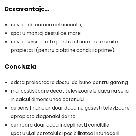
Dezavantaje…
nevoie de camera intunecata;
spatiu montaj destul de mare;
nevoia unui perete pentru afisare cu anumite
propietati (pentru a obtine conditii optime).
Concluzia
exista proiectoare destul de bune pentru gaming
mai costisitoare decat televizoarele daca nu se ia
in calcul dimensiunea ecranului
au sens financiar doar daca nu gasesti televizoare
apropiate diagonalei dorite
cumpara doar daca indeplinesti conditiile
spatiului,al peretelui si posibilitatea intunecarii