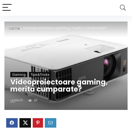
Home
»
Videoproiectoare gaming, merita cumparate?
Gaming
Tips&Tricks
Videoproiectoare gaming,
merita cumparate?
ggtech
10