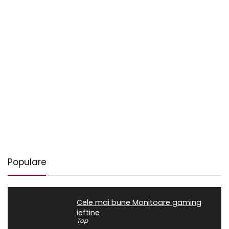
Populare
Cele mai bune Monitoare gaming
ieftine
Top