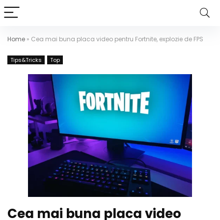
Home
»
Cea mai buna placa video pentru Fortnite, explozie de FPS
Tips&Tricks
Top
Cea mai buna placa video