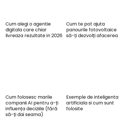
Cum alegi o agentie
Cum te pot ajuta
digitala care chiar
panourile fotovoltaice
livreaza rezultate in 2026
să-ți dezvolți afacerea
Cum folosesc marile
Exemple de inteligenta
companii AI pentru a-ți
artificiala si cum sunt
influența deciziile (fără
folosite
să-ți dai seama)