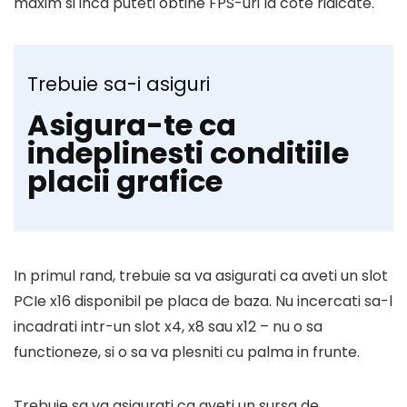
maxim si inca puteti obtine FPS-uri la cote ridicate.
Trebuie sa-i asiguri
Asigura-te ca
indeplinesti conditiile
placii grafice
In primul rand, trebuie sa va asigurati ca aveti un slot
PCIe x16 disponibil pe placa de baza. Nu incercati sa-l
incadrati intr-un slot x4, x8 sau x12 – nu o sa
functioneze, si o sa va plesniti cu palma in frunte.
Trebuie sa va asigurati ca aveti un sursa de