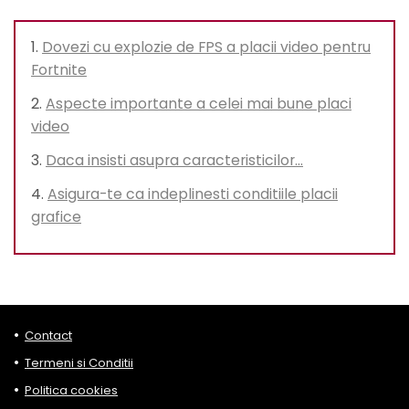
Dovezi cu explozie de FPS a placii video pentru
Fortnite
Aspecte importante a celei mai bune placi
video
Daca insisti asupra caracteristicilor…
Asigura-te ca indeplinesti conditiile placii
grafice
Contact
Termeni si Conditii
Politica cookies