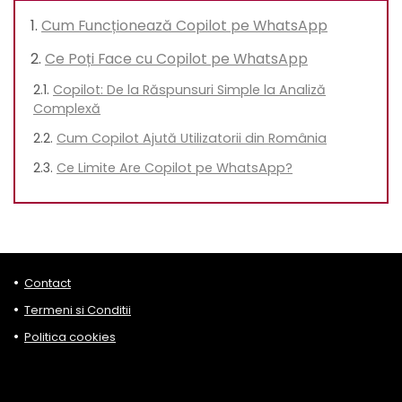
Cum Funcționează Copilot pe WhatsApp
Ce Poți Face cu Copilot pe WhatsApp
Copilot: De la Răspunsuri Simple la Analiză
Complexă
Cum Copilot Ajută Utilizatorii din România
Ce Limite Are Copilot pe WhatsApp?
Contact
Termeni si Conditii
Politica cookies