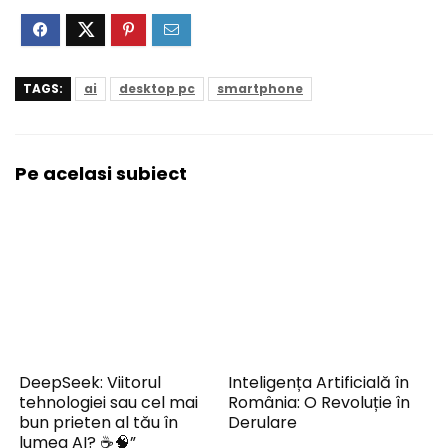
TAGS:
ai
desktop pc
smartphone
Pe acelasi subiect
DeepSeek: Viitorul
Inteligența Artificială în
tehnologiei sau cel mai
România: O Revoluție în
bun prieten al tău în
Derulare
lumea AI? ☕🧠”