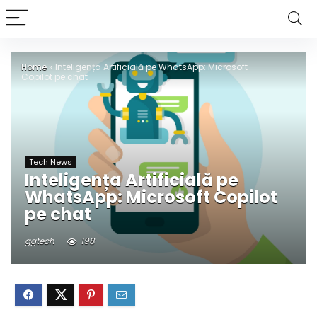
Home
»
Inteligența Artificială pe WhatsApp: Microsoft
Copilot pe chat
Tech News
Inteligența Artificială pe
WhatsApp: Microsoft Copilot
pe chat
ggtech
198