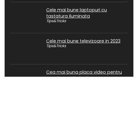
Cele mai bune laptopuri cu
tastatura iluminata
Tips&Tricks
Cele mai bune televizoare in 2023
Tips&Tricks
Cea mai buna placa video pentru
Fortnite, explozie de FPS
Tips&Tricks
Cele mai bune stickuri wifi wireless
2023
Tips&Tricks
Cele mai bune laptopuri