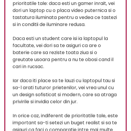
prioritatile tale: daca esti un gamer inrait, vei
dori un laptop cu o placa video puternica si o
tastatura iluminata pentru a vedea ce tastezi
si in conditii de iluminare redusa.
Daca esti un student care isi ia laptopul la
facultate, vei dori sa te asiguri ca are o
baterie care sa reziste toata ziua si o
greutate usoara pentru a nu te obosi cand il
cari in rucsac.
Iar daca iti place sa te lauzi cu laptopul tau si
sa-l arati tuturor prietenilor, vei vrea unul cu
un design sofisticat si modern, care sa atraga
privirile si invidia celor din jur.
In orice caz, indiferent de prioritatile tale, este
important sa-ti setezi un buget realist si sa te
asiguri ca faci o comparatie intre mai multe