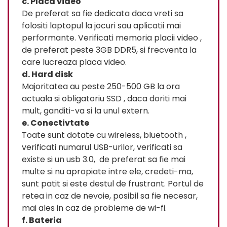
c. Placa video
De preferat sa fie dedicata daca vreti sa
folositi laptopul la jocuri sau aplicatii mai
performante. Verificati memoria placii video ,
de preferat peste 3GB DDR5, si frecventa la
care lucreaza placa video.
d. Hard disk
Majoritatea au peste 250-500 GB la ora
actuala si obligatoriu SSD , daca doriti mai
mult, ganditi-va si la unul extern.
e. Conectivtate
Toate sunt dotate cu wireless, bluetooth ,
verificati numarul USB-urilor, verificati sa
existe si un usb 3.0, de preferat sa fie mai
multe si nu apropiate intre ele, credeti-ma,
sunt patit si este destul de frustrant. Portul de
retea in caz de nevoie, posibil sa fie necesar,
mai ales in caz de probleme de wi-fi.
f. Bateria