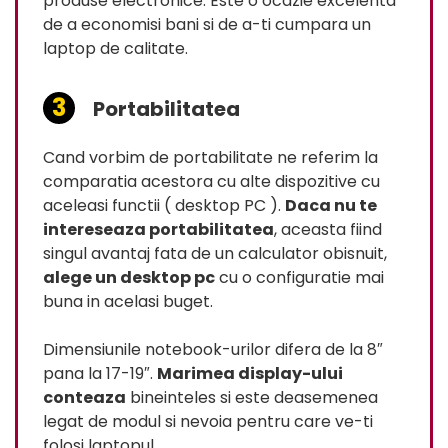
produse electronice. Este o ocazie excelenta
de a economisi bani si de a-ti cumpara un
laptop de calitate.
Portabilitatea
Cand vorbim de portabilitate ne referim la
comparatia acestora cu alte dispozitive cu
aceleasi functii ( desktop PC ).
Daca nu te
intereseaza portabilitatea
, aceasta fiind
singul avantaj fata de un calculator obisnuit,
alege un desktop pc
cu o configuratie mai
buna in acelasi buget.
Dimensiunile notebook-urilor difera de la 8″
pana la 17-19″.
Marimea display-ului
conteaza
bineinteles si este deasemenea
legat de modul si nevoia pentru care ve-ti
folosi laptopul.